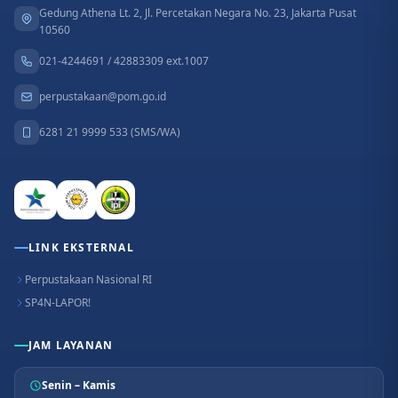
Gedung Athena Lt. 2, Jl. Percetakan Negara No. 23, Jakarta Pusat
10560
021-4244691 / 42883309 ext.1007
perpustakaan@pom.go.id
6281 21 9999 533 (SMS/WA)
LINK EKSTERNAL
Perpustakaan Nasional RI
SP4N-LAPOR!
JAM LAYANAN
Senin – Kamis