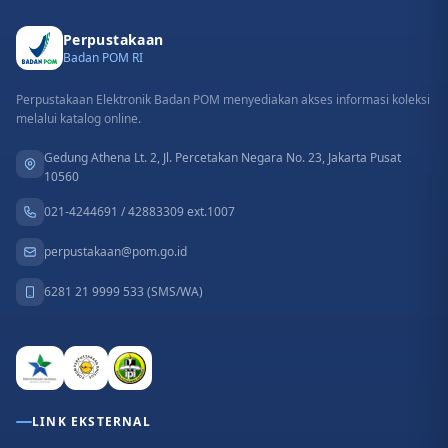
Perpustakaan
Badan POM RI
Perpustakaan Elektronik Badan POM menyediakan akses informasi koleksi
melalui katalog online.
Gedung Athena Lt. 2, Jl. Percetakan Negara No. 23, Jakarta Pusat
10560
021-4244691 / 42883309 ext.1007
perpustakaan@pom.go.id
6281 21 9999 533 (SMS/WA)
LINK EKSTERNAL