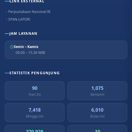
LINK EKSTERNAL
Perpustakaan Nasional RI
SP4N-LAPOR!
JAM LAYANAN
Senin – Kamis
09.00 – 15.30 WIB
STATISTIK PENGUNJUNG
90
1,075
Hari Ini
Kemarin
7,418
6,010
Minggu Ini
Bulan Ini
370,928
10