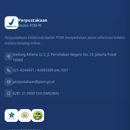
Perpustakaan
Badan POM RI
Perpustakaan Elektronik Badan POM menyediakan akses informasi koleksi
melalui katalog online.
Gedung Athena Lt. 2, Jl. Percetakan Negara No. 23, Jakarta Pusat
10560
021-4244691 / 42883309 ext.1007
perpustakaan@pom.go.id
6281 21 9999 533 (SMS/WA)