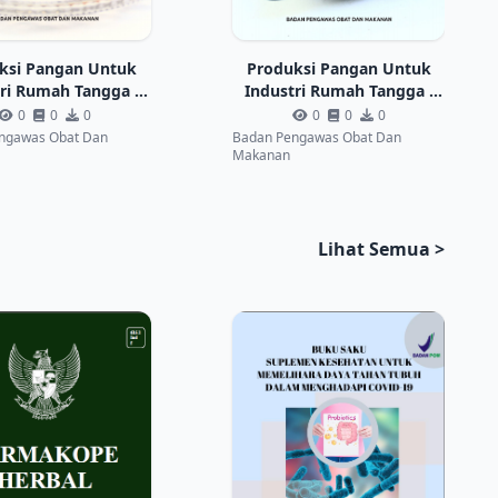
ksi Pangan Untuk
Produksi Pangan Untuk
ri Rumah Tangga :
Industri Rumah Tangga :
en Karamel Susu
Pisang Sale
0
0
0
0
0
0
ngawas Obat Dan
Badan Pengawas Obat Dan
Makanan
Lihat Semua >