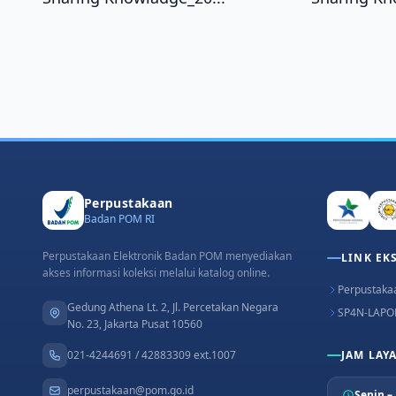
Perpustakaan
Badan POM RI
Perpustakaan Elektronik Badan POM menyediakan
LINK EK
akses informasi koleksi melalui katalog online.
Perpustakaa
Gedung Athena Lt. 2, Jl. Percetakan Negara
SP4N-LAPO
No. 23, Jakarta Pusat 10560
021-4244691 / 42883309 ext.1007
JAM LAY
perpustakaan@pom.go.id
Senin –