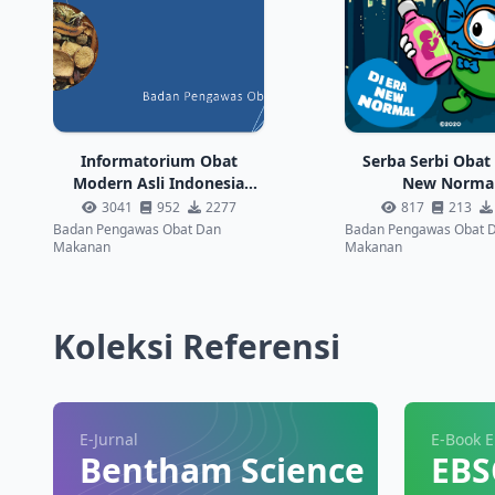
Informatorium Obat
Serba Serbi Obat 
Modern Asli Indonesia
New Norma
(OMAI) Di Masa Pandemi
3041
952
2277
817
213
Covid-19
Badan Pengawas Obat Dan
Badan Pengawas Obat 
Makanan
Makanan
Koleksi Referensi
E-Jurnal
E-Book 
Bentham Science
EBS