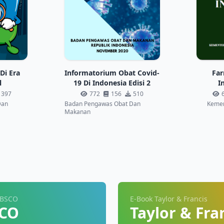
Di Era
Informatorium Obat Covid-
Far
l
19 Di Indonesia Edisi 2
I
397
772
156
510
Dan
Badan Pengawas Obat Dan
Kemen
Makanan
EBSCO
E-Book Taylor & Francis
CO
Taylor & Fra