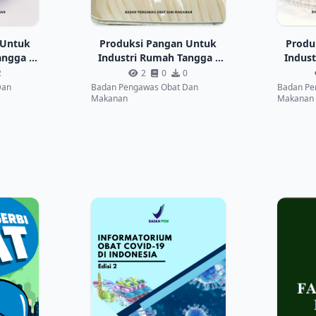
 Untuk
Produksi Pangan Untuk
Produ
angga :
Industri Rumah Tangga :
Indust
 Jahe
Nata De Coco Lembaran
Perm
2
2
0
0
Dan
Badan Pengawas Obat Dan
Badan Pe
Makanan
Makanan