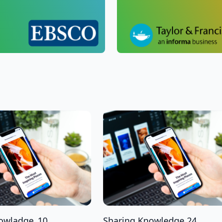
owladge_10...
Sharing Knowledge 24...