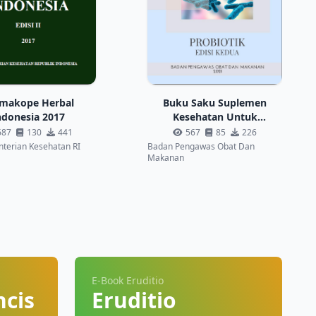
makope Herbal
Buku Saku Suplemen
ndonesia 2017
Kesehatan Untuk
Memelihara Daya Tahan
687
130
441
567
85
226
Tubuh Dalam Menghadapi
terian Kesehatan RI
Badan Pengawas Obat Dan
Makanan
Covid-19 Probiotik Edisi
Kedua
E-Book Eruditio
ncis
Eruditio