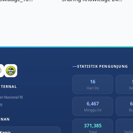
STATISTIK PENGUNJUNG
16
STERNAL
Hari Ini
Ke
n Nasional RI
6,467
6
R!
Minggu Ini
Bu
ANAN
371,385
Total
Seda
 Kamis