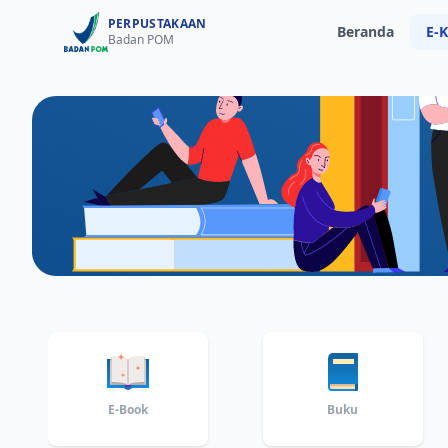
PERPUSTAKAAN
Beranda
E-K
Badan POM
E-Book
Buku