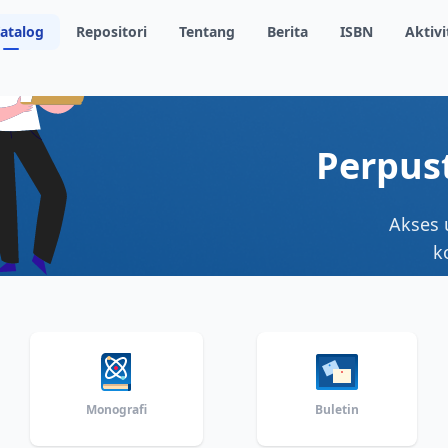
atalog
Repositori
Tentang
Berita
ISBN
Aktivi
Perpus
Akses 
k
Monografi
Buletin