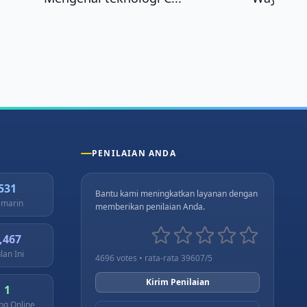
PENILAIAN ANDA
531
Bantu kami meningkatkan layanan dengan
marin
memberikan penilaian Anda.
,467
lan Ini
4696 votes • rata-rata 39607/5
Kirim Penilaian
1
ng Online