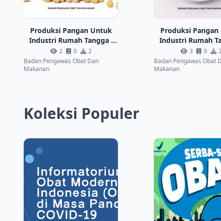
Produksi Pangan Untuk
Produksi Pangan
Industri Rumah Tangga :
Industri Rumah T
Minuman Sari Kedelai
Minuman Serbuk
2
0
2
3
0
Instan
Badan Pengawas Obat Dan
Badan Pengawas Obat 
Makanan
Makanan
Koleksi Populer