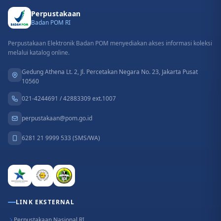
Perpustakaan
Badan POM RI
Perpustakaan Elektronik Badan POM menyediakan akses informasi koleksi
melalui katalog online.
Gedung Athena Lt. 2, Jl. Percetakan Negara No. 23, Jakarta Pusat
10560
021-4244691 / 42883309 ext.1007
perpustakaan@pom.go.id
6281 21 9999 533 (SMS/WA)
LINK EKSTERNAL
Perpustakaan Nasional RI