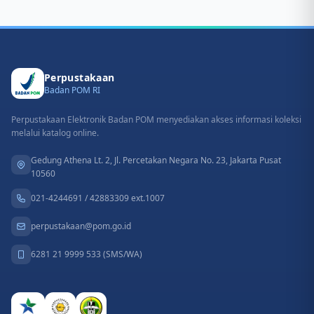
Perpustakaan
Badan POM RI
Perpustakaan Elektronik Badan POM menyediakan akses informasi koleksi
melalui katalog online.
Gedung Athena Lt. 2, Jl. Percetakan Negara No. 23, Jakarta Pusat
10560
021-4244691 / 42883309 ext.1007
perpustakaan@pom.go.id
6281 21 9999 533 (SMS/WA)