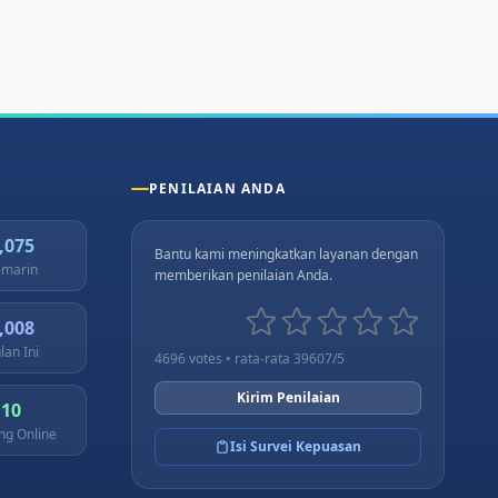
PENILAIAN ANDA
,075
Bantu kami meningkatkan layanan dengan
marin
memberikan penilaian Anda.
,008
lan Ini
4696 votes • rata-rata 39607/5
Kirim Penilaian
10
ng Online
Isi Survei Kepuasan