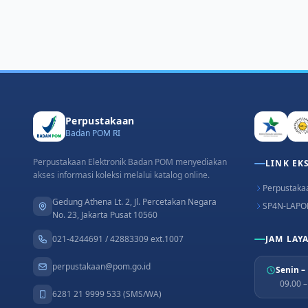
Perpustakaan
Badan POM RI
Perpustakaan Elektronik Badan POM menyediakan
LINK EK
akses informasi koleksi melalui katalog online.
Perpustakaa
Gedung Athena Lt. 2, Jl. Percetakan Negara
SP4N-LAPO
No. 23, Jakarta Pusat 10560
021-4244691 / 42883309 ext.1007
JAM LAY
perpustakaan@pom.go.id
Senin –
09.00 
6281 21 9999 533 (SMS/WA)