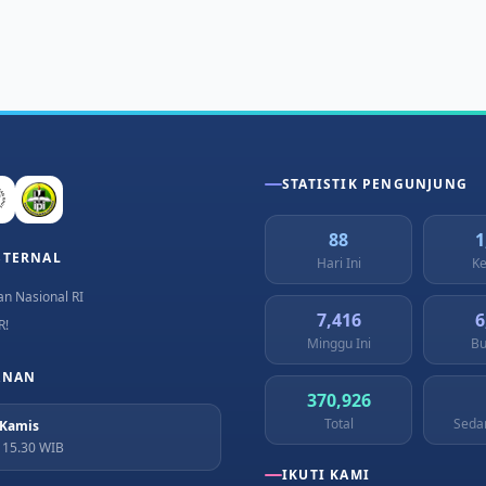
STATISTIK PENGUNJUNG
88
1
STERNAL
Hari Ini
Ke
n Nasional RI
7,416
6
R!
Minggu Ini
Bu
ANAN
370,926
Total
Seda
 Kamis
– 15.30 WIB
IKUTI KAMI