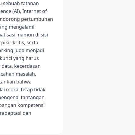
tu sebuah tatanan
nce (AI), Internet of
 mendorong pertumbuhan
dang mengalami
tisasi, namun di sisi
kir kritis, serta
working juga menjadi
 kunci yang harus
n data, kecerdasan
mecahan masalah,
ekankan bahwa
i moral tetap tidak
mengenai tantangan
mbangan kompetensi
radaptasi dan