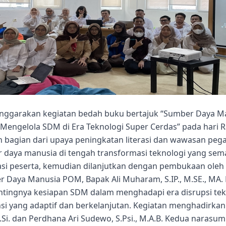
ggarakan kegiatan bedah buku bertajuk “Sumber Daya Ma
ngelola SDM di Era Teknologi Super Cerdas” pada hari Rab
n bagian dari upaya peningkatan literasi dan wawasan peg
aya manusia di tengah transformasi teknologi yang sema
rasi peserta, kemudian dilanjutkan dengan pembukaan oleh
Daya Manusia POM, Bapak Ali Muharam, S.IP., M.SE., MA.
tingnya kesiapan SDM dalam menghadapi era disrupsi tekn
i yang adaptif dan berkelanjutan. Kegiatan menghadirkan
., M.Si. dan Perdhana Ari Sudewo, S.Psi., M.A.B. Kedua nara