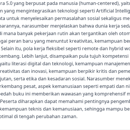
Era 5.0 yang berpusat pada manusia (human-centered), yai
ang mengintegrasikan teknologi seperti Artificial Intellige
 Data untuk menyelesaikan permasalahan sosial sekaligus
arannya, narasumber menjelaskan bahwa dunia kerja se
di mana banyak pekerjaan rutin akan tergantikan oleh otoma
gai peran baru yang menuntut kreativitas, kemampuan berpi
elain itu, pola kerja fleksibel seperti remote dan hybrid 
kembang. Lebih lanjut, disampaikan pula tujuh kompetensi
0, yaitu literasi digital dan teknologi, kemampuan manajeme
kreativitas dan inovasi, kemampuan berpikir kritis dan pe
jutan, serta etika dan kesadaran sosial. Narasumber men
kembang pesat, aspek kemanusiaan seperti empati dan nila
n bedah buku ini memberikan wawasan yang komprehensif 
.0. Peserta diharapkan dapat memahami pentingnya penge
 kemampuan teknis dan kemanusiaan, sehingga mampu be
optimal di tengah perubahan zaman.