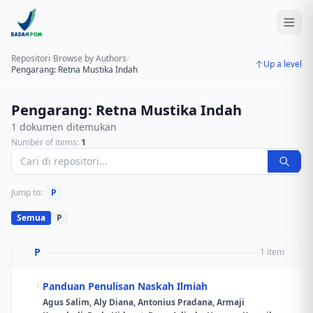
Repositori
/
Browse by Authors
/
Up a level
Pengarang: Retna Mustika Indah
Pengarang: Retna Mustika Indah
1 dokumen ditemukan
Number of items:
1
Jump to:
P
Semua
P
P
1 item
Panduan Penulisan Naskah Ilmiah
1.
Agus Salim, Aly Diana, Antonius Pradana, Armaji