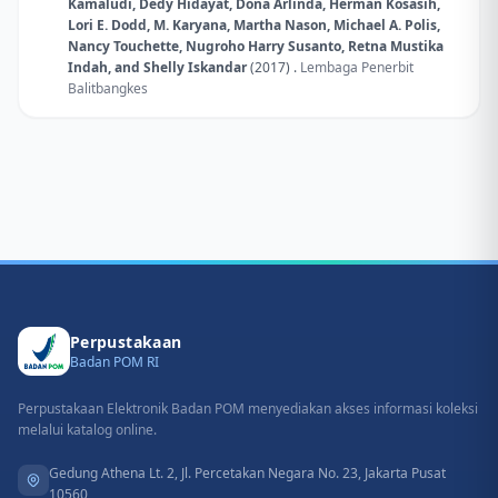
Kamaludi, Dedy Hidayat, Dona Arlinda, Herman Kosasih,
Lori E. Dodd, M. Karyana, Martha Nason, Michael A. Polis,
Nancy Touchette, Nugroho Harry Susanto, Retna Mustika
Indah, and Shelly Iskandar
(2017) .
Lembaga Penerbit
Balitbangkes
Perpustakaan
Badan POM RI
Perpustakaan Elektronik Badan POM menyediakan akses informasi koleksi
melalui katalog online.
Gedung Athena Lt. 2, Jl. Percetakan Negara No. 23, Jakarta Pusat
10560