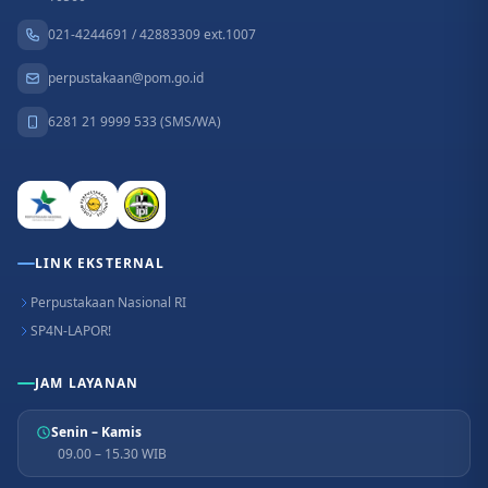
021-4244691 / 42883309 ext.1007
perpustakaan@pom.go.id
6281 21 9999 533 (SMS/WA)
LINK EKSTERNAL
Perpustakaan Nasional RI
SP4N-LAPOR!
JAM LAYANAN
Senin – Kamis
09.00 – 15.30 WIB