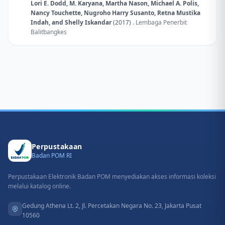
Lori E. Dodd, M. Karyana, Martha Nason, Michael A. Polis,
Nancy Touchette, Nugroho Harry Susanto, Retna Mustika
Indah, and Shelly Iskandar
(2017) .
Lembaga Penerbit
Balitbangkes
Perpustakaan
Badan POM RI
Perpustakaan Elektronik Badan POM menyediakan akses informasi koleksi
melalui katalog online.
Gedung Athena Lt. 2, Jl. Percetakan Negara No. 23, Jakarta Pusat
10560