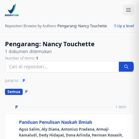
Repositori
/
Browse by Authors
/
Pengarang: Nancy Touchette
Up a level
Pengarang: Nancy Touchette
1 dokumen ditemukan
Number of items:
1
Jump to:
P
Semua
P
P
1 item
Panduan Penulisan Naskah Ilmiah
1.
Agus Salim, Aly Diana, Antonius Pradana, Armaji
Kamaludi, Dedy Hidayat, Dona Arlinda, Herman Kosasih,