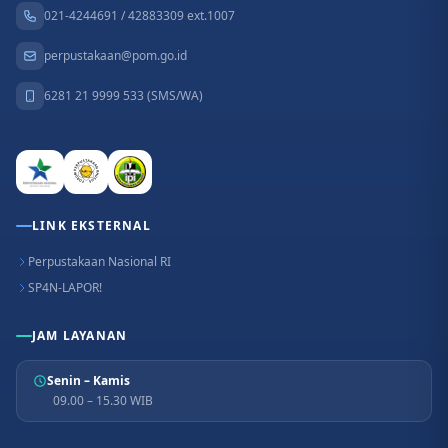
021-4244691 / 42883309 ext.1007
perpustakaan@pom.go.id
6281 21 9999 533 (SMS/WA)
LINK EKSTERNAL
Perpustakaan Nasional RI
SP4N-LAPOR!
JAM LAYANAN
Senin – Kamis
09.00 – 15.30 WIB