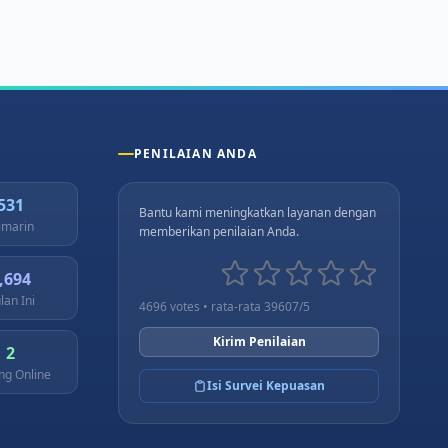
PENILAIAN ANDA
531
Bantu kami meningkatkan layanan dengan
marin
memberikan penilaian Anda.
,694
lan Ini
4696 votes • rata-rata 39607/5
Kirim Penilaian
2
ng Online
Isi Survei Kepuasan