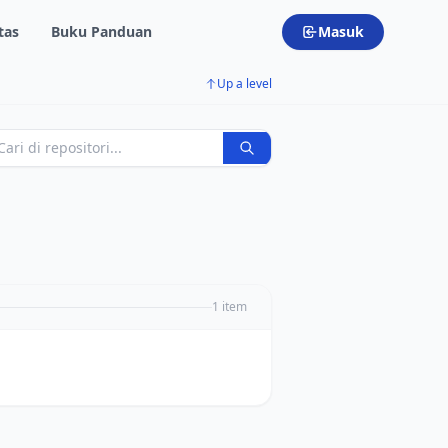
tas
Buku Panduan
Masuk
Up a level
1 item