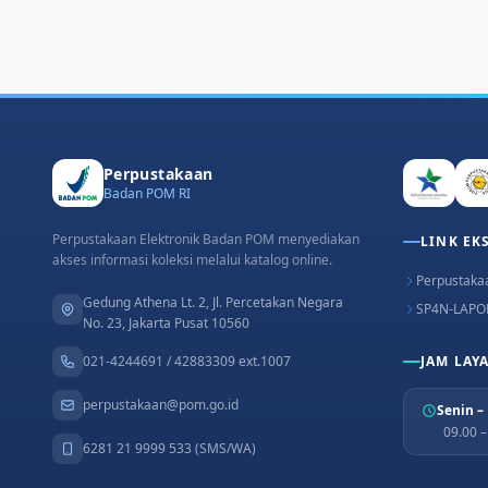
Perpustakaan
Badan POM RI
Perpustakaan Elektronik Badan POM menyediakan
LINK EK
akses informasi koleksi melalui katalog online.
Perpustakaa
Gedung Athena Lt. 2, Jl. Percetakan Negara
SP4N-LAPO
No. 23, Jakarta Pusat 10560
021-4244691 / 42883309 ext.1007
JAM LAY
perpustakaan@pom.go.id
Senin –
09.00 
6281 21 9999 533 (SMS/WA)