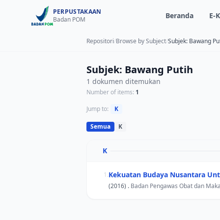
PERPUSTAKAAN
Beranda
E-K
Badan POM
Repositori
/
Browse by Subject
/
Subjek: Bawang Pu
Subjek: Bawang Putih
1 dokumen ditemukan
Number of items:
1
Jump to:
K
Semua
K
K
Kekuatan Budaya Nusantara Untu
1.
(2016) .
Badan Pengawas Obat dan Mak