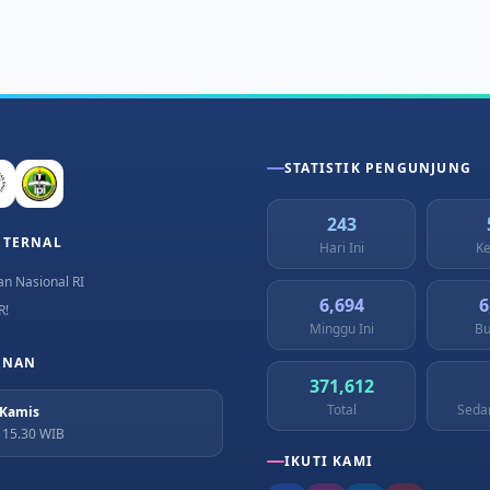
STATISTIK PENGUNJUNG
243
STERNAL
Hari Ini
Ke
n Nasional RI
6,694
6
R!
Minggu Ini
Bu
ANAN
371,612
Total
Seda
 Kamis
– 15.30 WIB
IKUTI KAMI