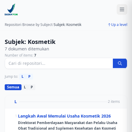
Repositori
/
Browse by Subject
/
Subjek: Kosmetik
Up a level
Subjek: Kosmetik
7 dokumen ditemukan
Number of items:
7
Jump to:
L
P
Semua
L
P
L
2 items
Langkah Awal Memulai Usaha Kosmetik 2026
1.
Direktorat Pemberdayaan Masyarakat dan Pelaku Usaha
Obat Tradisional and Suplemen Kesehatan dan Kosmeti