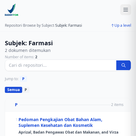
Repositori
/
Browse by Subject
/
Subjek: Farmasi
Up a level
Subjek: Farmasi
2 dokumen ditemukan
Number of items:
2
Jump to:
P
Semua
P
P
2 items
Pedoman Pengkajian Obat Bahan Alam,
1.
Suplemen Kesehatan dan Kosmetik
Aprizal, Badan Pengawas Obat dan Makanan, and Virza