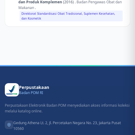
dan Produk Komplemen
(2016) .
Badan Pengawas Obat dan
Makanan
.
Direktorat Standardisasi Obat Tradisional, Suplemen Kesehatan,
dan Kosmetik
Perpustakaan
Badan POM RI
Perpustakaan Elektronik Badan POM menyediakan akses informasi koleksi
melalui katalog online.
Gedung Athena Lt. 2, Jl. Percetakan Negara No. 23, Jakarta Pusat
10560