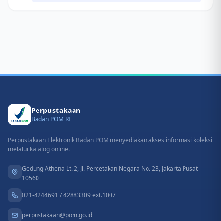
Perpustakaan
Badan POM RI
Perpustakaan Elektronik Badan POM menyediakan akses informasi koleksi
melalui katalog online.
Gedung Athena Lt. 2, Jl. Percetakan Negara No. 23, Jakarta Pusat
10560
021-4244691 / 42883309 ext.1007
perpustakaan@pom.go.id