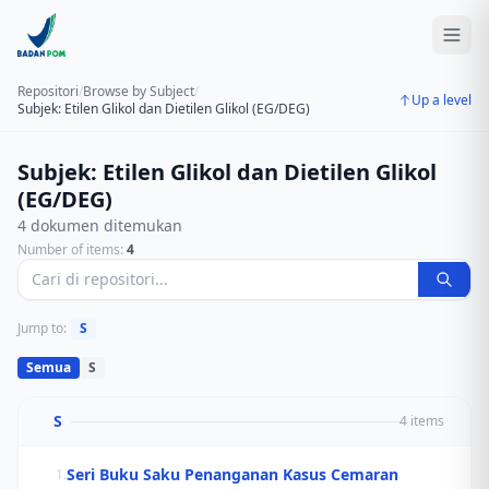
Repositori
/
Browse by Subject
/
Up a level
Subjek: Etilen Glikol dan Dietilen Glikol (EG/DEG)
Subjek: Etilen Glikol dan Dietilen Glikol
(EG/DEG)
4 dokumen ditemukan
Number of items:
4
Jump to:
S
Semua
S
S
4 items
Seri Buku Saku Penanganan Kasus Cemaran
1.