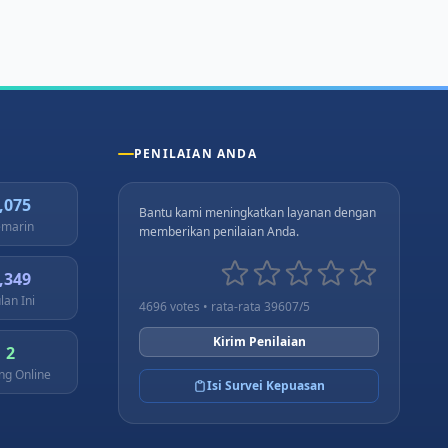
PENILAIAN ANDA
,075
Bantu kami meningkatkan layanan dengan
marin
memberikan penilaian Anda.
,349
lan Ini
4696 votes • rata-rata 39607/5
Kirim Penilaian
2
ng Online
Isi Survei Kepuasan