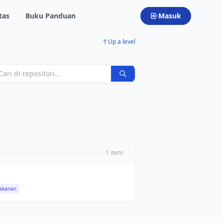
tas
Buku Panduan
Masuk
Up a level
1 item
Makanan