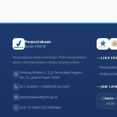
Perpustakaan
Badan POM RI
Perpustakaan Elektronik Badan POM menyediakan
LINK EK
akses informasi koleksi melalui katalog online.
Perpustakaa
Gedung Athena Lt. 2, Jl. Percetakan Negara
SP4N-LAPO
No. 23, Jakarta Pusat 10560
021-4244691 / 42883309 ext.1007
JAM LAY
perpustakaan@pom.go.id
Senin –
09.00 
6281 21 9999 533 (SMS/WA)