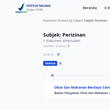
PERPUSTAKAAN
Beranda
E-K
Badan POM
Repositori
/
Browse by Subject
/
Subjek: Perizinan
Subjek: Perizinan
1 dokumen ditemukan
Number of items:
1
Jump to:
O
Semua
O
O
Obat dan Makanan Berdaya Sain
1.
Badan Pengawas Obat dan Makanan
(