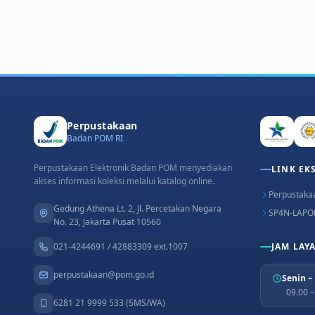
Perpustakaan
Badan POM RI
Perpustakaan Elektronik Badan POM menyediakan
LINK EK
akses informasi koleksi melalui katalog online.
Perpustakaa
Gedung Athena Lt. 2, Jl. Percetakan Negara
SP4N-LAPO
No. 23, Jakarta Pusat 10560
021-4244691 / 42883309 ext.1007
JAM LAY
perpustakaan@pom.go.id
Senin –
09.00 
6281 21 9999 533 (SMS/WA)