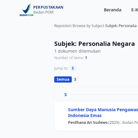
PERPUSTAKAAN
Beranda
E-K
Badan POM
Repositori
/
Browse by Subject
/
Subjek: Personalia
Subjek: Personalia Negara
1 dokumen ditemukan
Number of items:
1
Jump to:
S
Semua
S
S
Sumber Daya Manusia Pengawasa
1.
Indonesia Emas
Perdhana Ari Sudewo
(2025) .
Badan P