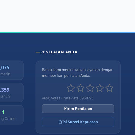
PENILAIAN ANDA
,075
Bantu kami meningkatkan layanan dengan
marin
memberikan penilaian Anda.
,359
lan Ini
4696 votes • rata-rata 39607/5
Kirim Penilaian
1
ng Online
Isi Survei Kepuasan