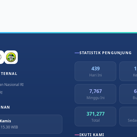
STATISTIK PENGUNJUNG
439
1
STERNAL
Hari Ini
Ke
n Nasional RI
7,767
6
R!
Minggu Ini
Bu
ANAN
371,277
Total
Seda
 Kamis
– 15.30 WIB
IKUTI KAMI