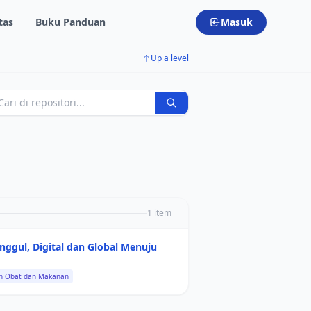
tas
Buku Panduan
Masuk
Up a level
1 item
gul, Digital dan Global Menuju
n Obat dan Makanan