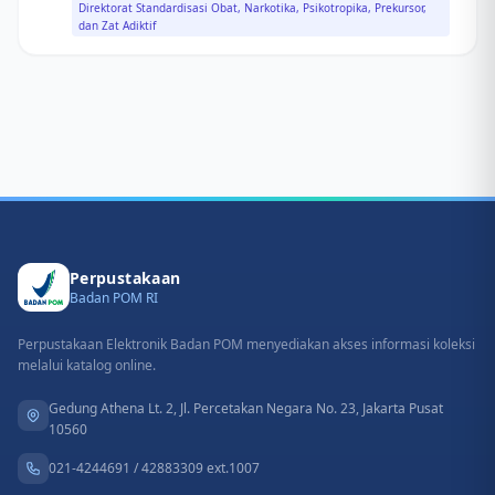
Direktorat Standardisasi Obat, Narkotika, Psikotropika, Prekursor,
dan Zat Adiktif
Perpustakaan
Badan POM RI
Perpustakaan Elektronik Badan POM menyediakan akses informasi koleksi
melalui katalog online.
Gedung Athena Lt. 2, Jl. Percetakan Negara No. 23, Jakarta Pusat
10560
021-4244691 / 42883309 ext.1007