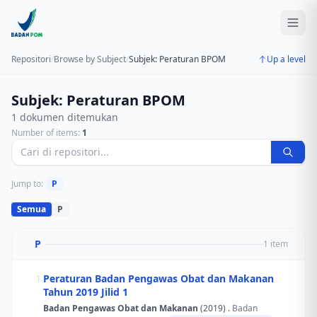
Repositori
/
Browse by Subject
/
Subjek: Peraturan BPOM
Up a level
Subjek: Peraturan BPOM
1 dokumen ditemukan
Number of items:
1
Jump to:
P
Semua
P
P
1 item
Peraturan Badan Pengawas Obat dan Makanan
1.
Tahun 2019 Jilid 1
Badan Pengawas Obat dan Makanan
(2019) .
Badan