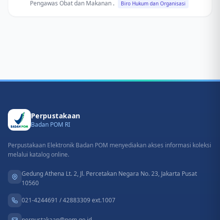
Pengawas Obat dan Makanan
.
Biro Hukum dan Organisasi
Perpustakaan
Badan POM RI
Perpustakaan Elektronik Badan POM menyediakan akses informasi koleksi
melalui katalog online.
Gedung Athena Lt. 2, Jl. Percetakan Negara No. 23, Jakarta Pusat
10560
021-4244691 / 42883309 ext.1007
perpustakaan@pom.go.id