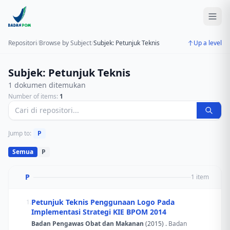
Repositori
/
Browse by Subject
/
Subjek: Petunjuk Teknis
Up a level
Subjek: Petunjuk Teknis
1 dokumen ditemukan
Number of items:
1
Jump to:
P
Semua
P
P
1 item
Petunjuk Teknis Penggunaan Logo Pada
1.
Implementasi Strategi KIE BPOM 2014
Badan Pengawas Obat dan Makanan
(2015) .
Badan