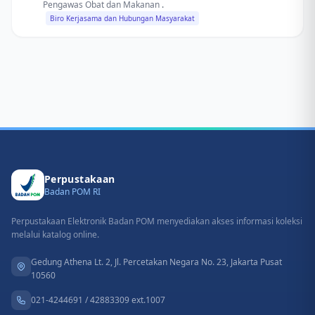
Pengawas Obat dan Makanan
.
Biro Kerjasama dan Hubungan Masyarakat
Perpustakaan
Badan POM RI
Perpustakaan Elektronik Badan POM menyediakan akses informasi koleksi
melalui katalog online.
Gedung Athena Lt. 2, Jl. Percetakan Negara No. 23, Jakarta Pusat
10560
021-4244691 / 42883309 ext.1007