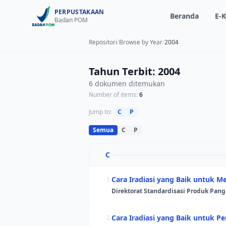
PERPUSTAKAAN
Beranda
E-K
Badan POM
Repositori
/
Browse by Year
/
2004
Tahun Terbit: 2004
6 dokumen ditemukan
Number of items:
6
Jump to:
C
P
Semua
C
P
C
Cara Iradiasi yang Baik untuk 
1.
Direktorat Standardisasi Produk Pan
Cara Iradiasi yang Baik untuk P
2.