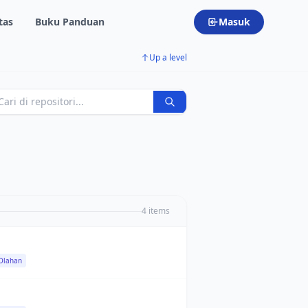
tas
Buku Panduan
Masuk
Up a level
4 items
 Olahan