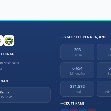
STATISTIK PENGUNJUNG
203
STERNAL
Hari Ini
Ke
n Nasional RI
6,654
6
R!
Minggu Ini
Bu
ANAN
371,572
Total
Seda
 Kamis
– 15.30 WIB
IKUTI KAMI