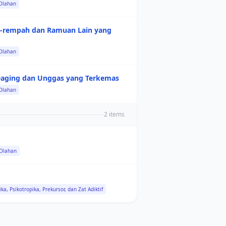
 Olahan
ah-rempah dan Ramuan Lain yang
 Olahan
Daging dan Unggas yang Terkemas
 Olahan
2 items
 Olahan
ka, Psikotropika, Prekursor, dan Zat Adiktif