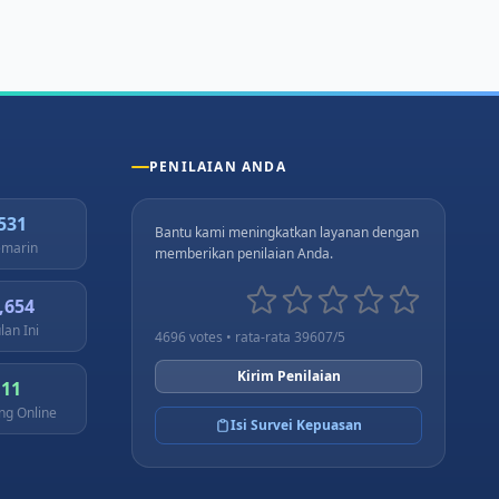
PENILAIAN ANDA
531
Bantu kami meningkatkan layanan dengan
marin
memberikan penilaian Anda.
,654
lan Ini
4696 votes • rata-rata 39607/5
Kirim Penilaian
11
ng Online
Isi Survei Kepuasan