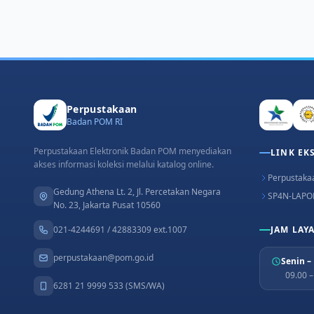
Perpustakaan
Badan POM RI
Perpustakaan Elektronik Badan POM menyediakan
LINK EK
akses informasi koleksi melalui katalog online.
Perpustakaa
Gedung Athena Lt. 2, Jl. Percetakan Negara
SP4N-LAPO
No. 23, Jakarta Pusat 10560
021-4244691 / 42883309 ext.1007
JAM LAY
perpustakaan@pom.go.id
Senin –
09.00 
6281 21 9999 533 (SMS/WA)