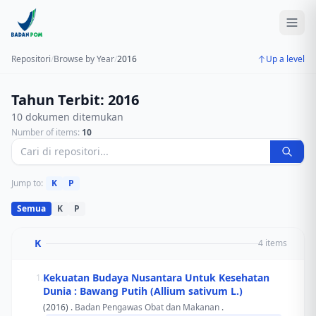
Repositori
/
Browse by Year
/
2016
Up a level
Tahun Terbit: 2016
10 dokumen ditemukan
Number of items:
10
Jump to:
K
P
Semua
K
P
K
4 items
Kekuatan Budaya Nusantara Untuk Kesehatan
1.
Dunia : Bawang Putih (Allium sativum L.)
(2016) .
Badan Pengawas Obat dan Makanan
.