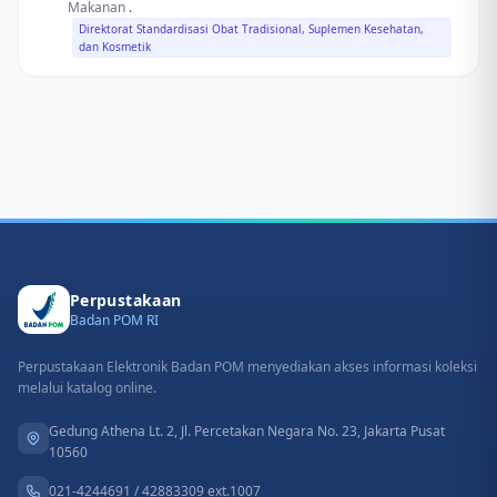
Makanan
.
Direktorat Standardisasi Obat Tradisional, Suplemen Kesehatan,
dan Kosmetik
Perpustakaan
Badan POM RI
Perpustakaan Elektronik Badan POM menyediakan akses informasi koleksi
melalui katalog online.
Gedung Athena Lt. 2, Jl. Percetakan Negara No. 23, Jakarta Pusat
10560
021-4244691 / 42883309 ext.1007